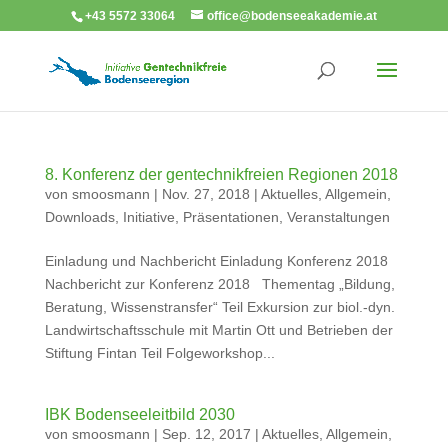
+43 5572 33064
office@bodenseeakademie.at
8. Konferenz der gentechnikfreien Regionen 2018
von
smoosmann
|
Nov. 27, 2018
|
Aktuelles
,
Allgemein
,
Downloads
,
Initiative
,
Präsentationen
,
Veranstaltungen
Einladung und Nachbericht Einladung Konferenz 2018
Nachbericht zur Konferenz 2018 Thementag „Bildung,
Beratung, Wissenstransfer“ Teil Exkursion zur biol.-dyn.
Landwirtschaftsschule mit Martin Ott und Betrieben der
Stiftung Fintan Teil Folgeworkshop...
IBK Bodenseeleitbild 2030
von
smoosmann
|
Sep. 12, 2017
|
Aktuelles
,
Allgemein
,